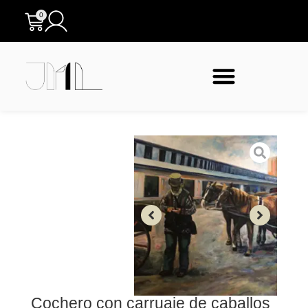
0
Sobre la autora
Cochero con carruaje de caballos