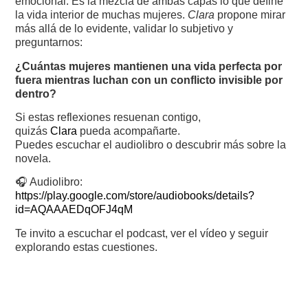
emocional. Es la mezcla de ambas capas lo que define
la vida interior de muchas mujeres.
Clara
propone mirar
más allá de lo evidente, validar lo subjetivo y
preguntarnos:
¿Cuántas mujeres mantienen una vida perfecta por
fuera mientras luchan con un conflicto invisible por
dentro?
Si estas reflexiones resuenan contigo,
quizás
Clara
pueda acompañarte.
Puedes escuchar el audiolibro o descubrir más sobre la
novela.
🎧 Audiolibro:
https://play.google.com/store/audiobooks/details?
id=AQAAAEDqOFJ4qM
Te invito a escuchar el podcast, ver el vídeo y seguir
explorando estas cuestiones.