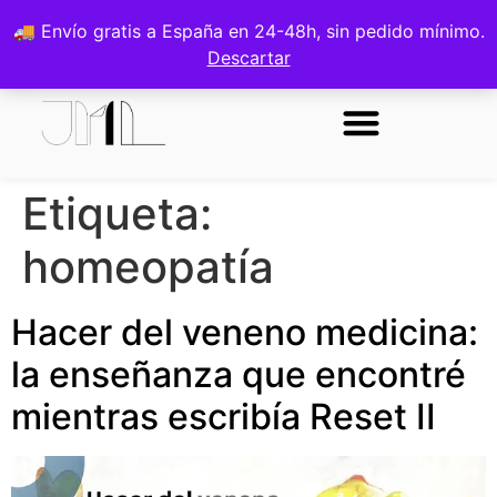
0
🚚 Envío gratis a España en 24-48h, sin pedido mínimo.
Descartar
Sobre la autora
Etiqueta:
homeopatía
Hacer del veneno medicina:
la enseñanza que encontré
mientras escribía Reset II