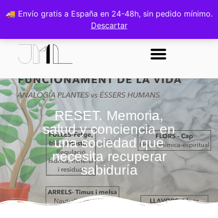
0
🚚 Envío gratis a España en 24-48h, sin pedido mínimo.
Descartar
Sobre la autora
RESET. Memoria,
salud y conciencia en
una sociedad que
necesita recuperar
sabiduría