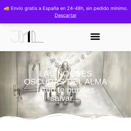
🚚 Envío gratis a España en 24-48h, sin pedido mínimo.
0
ES
Descartar
Sobre la autora
LAS NOCHES
OSCURAS DEL ALMA
| Aún te puedes
salvar…