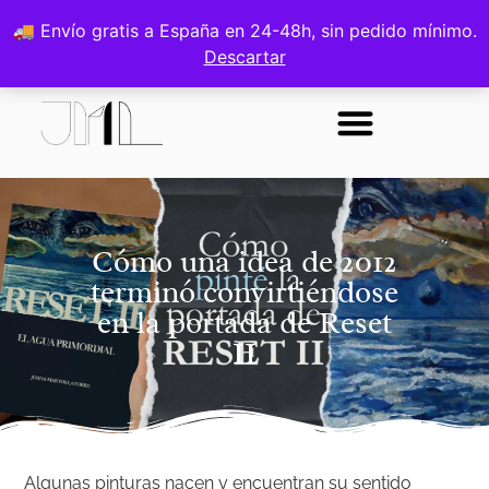
0
🚚 Envío gratis a España en 24-48h, sin pedido mínimo.
ES
Descartar
Cómo una idea de 2012
terminó convirtiéndose
en la portada de Reset
II
Algunas pinturas nacen y encuentran su sentido